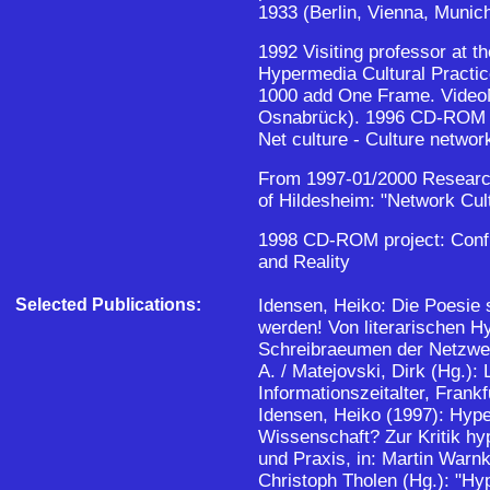
1933 (Berlin, Vienna, Munic
1992 Visiting professor at 
Hypermedia Cultural Practi
1000 add One Frame. Vide
Osnabrück). 1996 CD-ROM pr
Net culture - Culture networ
From 1997-01/2000 Research 
of Hildesheim: "Network Cul
1998 CD-ROM project: Confi
and Reality
Selected Publications:
Idensen, Heiko: Die Poesie 
werden! Von literarischen Hy
Schreibraeumen der Netzwerkk
A. / Matejovski, Dirk (Hg.): 
Informationszeitalter, Frank
Idensen, Heiko (1997): Hype
Wissenschaft? Zur Kritik hy
und Praxis, in: Martin Warn
Christoph Tholen (Hg.): "Hy