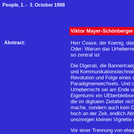
People, 1. - 3. October 1998
Viktor Mayer-Schönberger
Abstract:
Herr Coase, der Koenig, da
Oder: Warum das Urheberrec
so zentral ist
Die Digerati, die Bannertrae
und Kommunikationstechnolo
Revolution und Folge eines
Paradigmenwechsels. Und ch
Urheberrecht sei am Ende u
Eigentums ein UEberbleibsel
die im digitalen Zeitalter ni
mache, sondern auch kein G
hoch an der Zeit, endlich Ab
unsinnigen kleinen Vignette
Vor einer Trennung von etwas