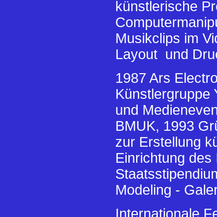
künstlerische 
Computermanipul
Musikclips im Vi
Layout und Dru
1987 Ars Electr
Künstlergruppe
und Medienevent
BMUK, 1993 Grü
zur Erstellung 
Einrichtung des
Staatsstipendium
Modeling - Gale
Internationale F