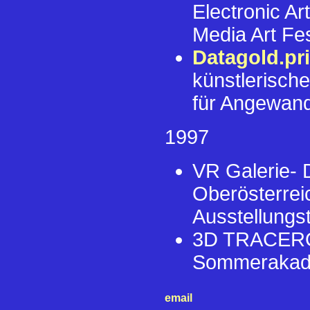
Electronic A
Media Art Fe
Datagold.pri
künstlerisch
für Angewand
1997
VR Galerie- D
Oberösterrei
Ausstellung
3D TRACER
Sommerakade
email